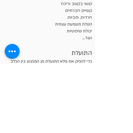
קושי בקשב וריכוז
קשיים חברתיים
חרדות, פוביות.
הטלת משמעת עצמית
יכולת שיפוטיות
ועוד...
התועלת
כדי להפיק את מלא התועלת מן המפגש בין הכלב
למטופל, הדבר חייב להעשות בצורה מקצועית
ומודרכת. רק כך יהיה אפשר לצאת מן הטיפול עם
התקדמות של ממש ועם שיפור המצב. בסיוע של
מדריכים ניתן יהיה להציב מטרות מראש ולהתקדם
צעד אחרי צעד. לראות איך הטיפול מתנהל והאם
השיפור מושג.
טיפולי כלבנות
בכלביית שילובים - אנו מציעים
טיפולית
עבור כל מטרה וצורך. ניתן להגיע כדי
להתרשם ולהבין איך כל זה עובד בשטח.