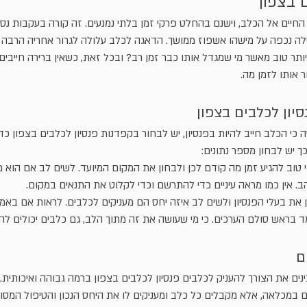
 בצפון
חיים אל הכלב, וישנם בהחלט פרקי זמן בלתי נמנעים. זה קורה בעקבות נסי
לה נכפה על מישהו אשפוז ממושך. הדאגה לכלב עלולה לגרור אחריה הרבה מ
יותר טוב מאשר מי שמגדל אותו כבר זמן רב? ובכל זאת, כשאין ברירה חייבי
 אותו לזמן מה.
סיון לכלבים בצפון
י הכלב חייב להיות בפנסיון, יש לבחור בקפדנות פנסיון לכלבים בצפון כד
ך יש לבחון מספר נתונים:
י טוב להגיע זמן מה קודם לכן ולבחון את המקום המיועד. לשים לב אם הוא
. אין כמו מראה עיניים כדי להתרשם וכדי לקלוט את התנאים במקום.
ן את בעלי הפנסיון ולשים לב איזה יחס הם מעניקים לכלבים. לראות אם בא
 בראש סולם הערכים. כי מי שעושה את זה מתוך הלב, גם כלבים יכולים להר
ם
נים את הצורך להעניק לכלבים פנסיון לכלבים בצפון ברמה גבוהה ואיכותית.
 במכלאה, אלא מקבלים כל כלב ומעניקים לו את היחס הנכון והטיפול המסור