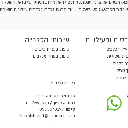
וכאן מבינים את צרכיו ושפתו. נותנים לו את מרחב המחיה שלו, ואת האוכל הד
 בבית הפרטי.אז סעו לשלום ו... אל תדאגו לכלב! בכלביית שילובים הוא מק
סים ופעילויות
שירותי הכלבייה
אילוף כלבים
טיפול בעזרת כלבים
ות טיפולית
טיפול בפחד מכלבים
ף כלבים
ך גורים
ף גורים
כלביית שילובים
מיקום: פרדס חנה-כרכור
כתובת: סביון 1, מרכז שילובים
טלפון: 058-7070299
מייל:
office.shiluvim1@gmail.com