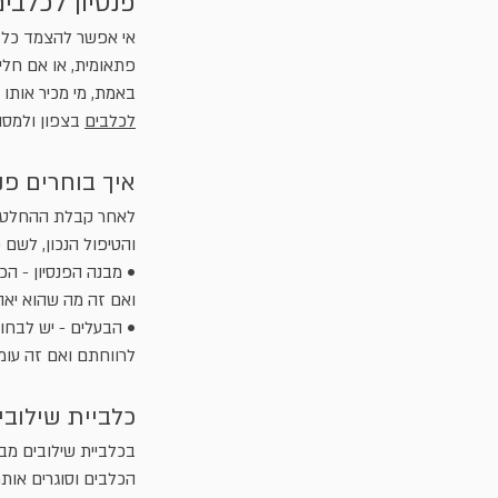
פנסיון לכלבים
אי אפשר להצמד כל ה
פתאומית, או אם חלי
באמת, מי מכיר אותו 
לכלבים
בצפון ולמסור
איך בוחרים פנ
לאחר קבלת ההחלטה כ
והטיפול הנכון, לשם כ
• מבנה הפנסיון - הכ
ואם זה מה שהוא יאהב
• הבעלים - יש לבחו
לרווחתם ואם זה עומד
כלביית שילובי
בכלביית שילובים מבי
הכלבים וסוגרים אותם