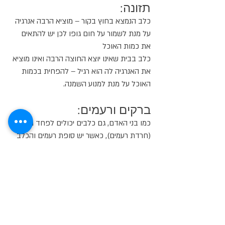
תזונה:
כלב הנמצא בחוץ בקור – מוציא הרבה אנרגיה
על מנת לשמור על חום גופו לכן יש להתאים
את כמות האוכל
כלב בבית שאינו יוצא החוצה הרבה ואינו מוציא
את האנרגיה לה הוא רגיל – להפחית בכמות
האוכל על מנת למנוע השמנה.
ברקים ורעמים:
כמו בני האדם, גם כלבים יכולים לפחד מרעמים
(חרדת רעמים), כאשר יש סופת רעמים והכלב
מנסה להשתחל מתחת למיטות/ספות – לא
לצעוק עליו כי הפחד אינו בשליטתו, אבל גם לא
לחבק או ללטף (מה שרובנו עושים….) כי זה רק
מחזק את ההתנהגות שלו.
קראו עוד:
איך מאלפים כלב